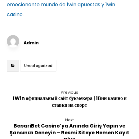
emocionante mundo de 1win apuestas y 1win
casino.
Admin
Uncategorized
Previous
1Win официальный сайт букмекера | 1Вин казино и
ставки на спорт
Next
BasariBet Casino’ya Anında Giriş Yapın ve
Şansınızı Deneyin – Resmi Siteye Hemen Kayıt