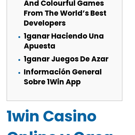
And Colourful Games
From The World’s Best
Developers
1ganar Haciendo Una
Apuesta
1ganar Juegos De Azar
Información General
Sobre 1Win App
1win Casino