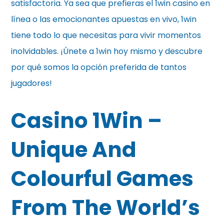
satisfactoria. Ya sea que prefieras el 1win casino en
línea o las emocionantes apuestas en vivo, 1win
tiene todo lo que necesitas para vivir momentos
inolvidables. ¡Únete a 1win hoy mismo y descubre
por qué somos la opción preferida de tantos
jugadores!
Casino 1Win –
Unique And
Colourful Games
From The World’s