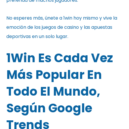
preferida de muchos jugadores.
No esperes más, únete a 1win hoy mismo y vive la
emoción de los juegos de casino y las apuestas
deportivas en un solo lugar.
1Win Es Cada Vez
Más Popular En
Todo El Mundo,
Según Google
Trends