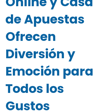
Online y Casa
de Apuestas
Ofrecen
Diversión y
Emoción para
Todos los
Gustos