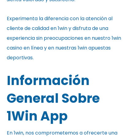
Experimenta la diferencia con la atención al
cliente de calidad en 1win y disfruta de una
experiencia sin preocupaciones en nuestro 1win
casino en línea y en nuestras 1win apuestas
deportivas.
Información
General Sobre
1Win App
En 1win, nos comprometemos a ofrecerte una