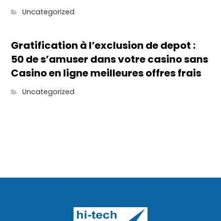
Uncategorized
Gratification à l’exclusion de depot :
50 de s’amuser dans votre casino sans
Casino en ligne meilleures offres frais
Uncategorized