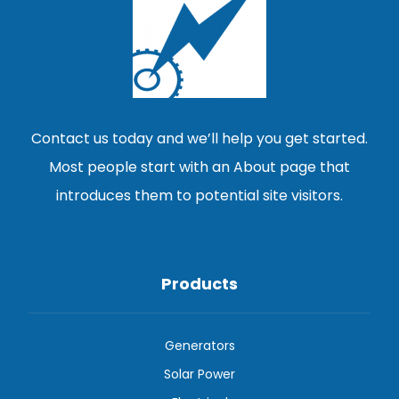
Contact us today and we’ll help you get started.
Most people start with an About page that
introduces them to potential site visitors.
Products
Generators
Solar Power